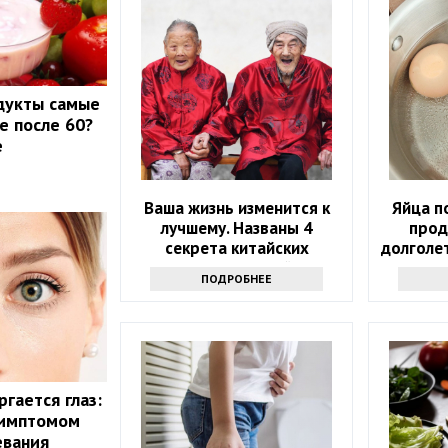
дукты самые
е после 60?
е
Ваша жизнь изменится к
Яйца п
лучшему. Названы 4
прод
секрета китайских
долголе
долгожителей
ПОДРОБНЕЕ
гается глаз:
симптомом
евания