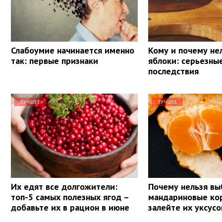
Слабоумие начинается именно
Кому и почему не
так: первые признаки
яблоки: серьезны
последствия
ЛУЧШЕЕ
ЛУЧШЕЕ
Их едят все долгожители:
Почему нельзя вы
топ-5 самых полезных ягод –
мандариновые ко
добавьте их в рацион в июне
залейте их уксус