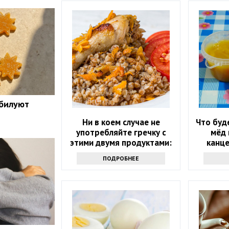
обилуют
Ни в коем случае не
Что буд
употребляйте гречку с
мёд 
этими двумя продуктами:
канце
возможны опасные
ПОДРОБНЕЕ
последствия