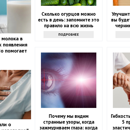
Сколько огурцов можно
Улучшит
есть в день: запомните это
вы буде
правило на всю жизнь
черни
ПОДРОБНЕЕ
 молока в
к появления
Но помогает
Почему мы видим
Гибкость
странные узоры, когда
5 п
или о
зажмуриваем глаза: когда
эластич