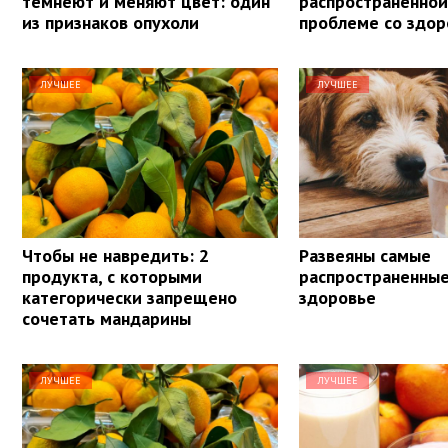
темнеют и меняют цвет: один
распространенной
из признаков опухоли
проблеме со здо
ЛУЧШЕЕ
ЛУЧШЕЕ
Чтобы не навредить: 2
Развеяны самые
продукта, с которыми
распространенны
категорически запрещено
здоровье
сочетать мандарины
ЛУЧШЕЕ
ЛУЧШЕЕ