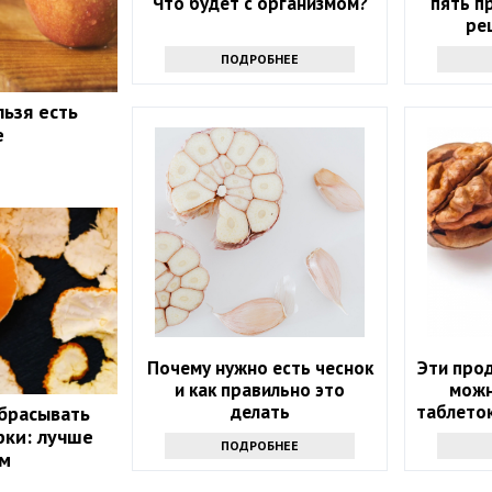
Что будет с организмом?
пять п
ре
ПОДРОБНЕЕ
льзя есть
е
Почему нужно есть чеснок
Эти прод
и как правильно это
можн
делать
таблеток
брасывать
рки: лучше
ПОДРОБНЕЕ
ом