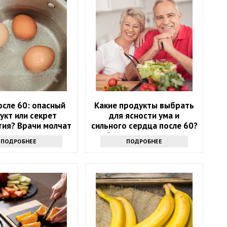
осле 60: опасный
Какие продукты выбрать
укт или секрет
для ясности ума и
тия? Врачи молчат
сильного сердца после 60?
Обратите внимание на
ПОДРОБНЕЕ
ПОДРОБНЕЕ
этот список