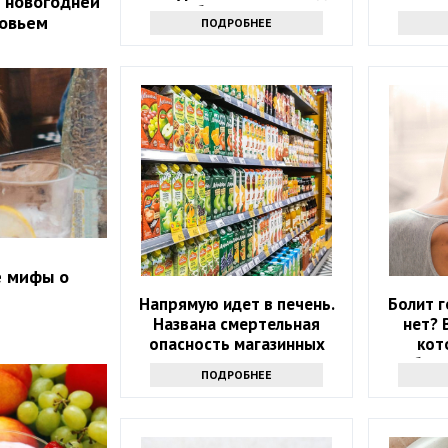
 новогодней
стоит обратиться к врачу
ровьем
ПОДРОБНЕЕ
е мифы о
Напрямую идет в печень.
Болит г
Названа смертельная
нет? 
опасность магазинных
кот
соков
избави
ПОДРОБНЕЕ