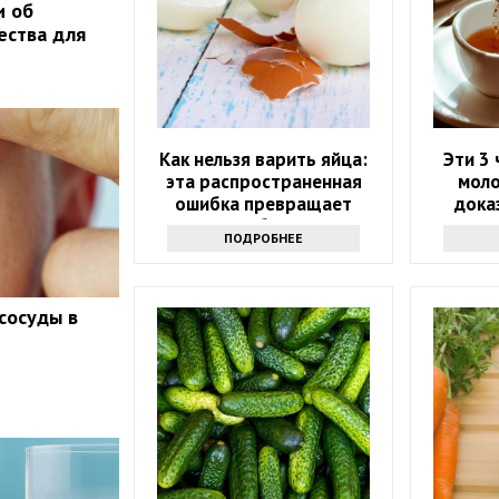
и об
ества для
Как нельзя варить яйца:
Эти 3 
эта распространенная
моло
ошибка превращает
дока
полезное блюдо в яд
ПОДРОБНЕЕ
сосуды в