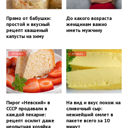
Прямо от бабушки:
До какого возраста
простой и вкусный
женщинам важно
рецепт квашеный
иметь мужчину
капусты на зиму
ЛУЧШЕЕ
ЛУЧШЕЕ
Пирог «Невский» в
На вид и вкус похож на
СССР продавали в
сливочный сыр:
каждой пекарне:
нежнейший омлет в
рецепт осилит даже
пакете всего за 10
неопытная хозяйка
минут