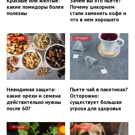
Красные или желтые:
Зачем вы это пьете?
какие помидоры более
Почему цикорием
полезны
стали заменять кофе и
что в нем хорошего
ЛУЧШЕЕ
ЛУЧШЕЕ
Невидимая защита:
Пьете чай в пакетиках?
какие орехи и семена
Осторожно:
действительно нужны
существует большая
после 60?
угроза для здоровья
ЛУЧШЕЕ
ЛУЧШЕЕ