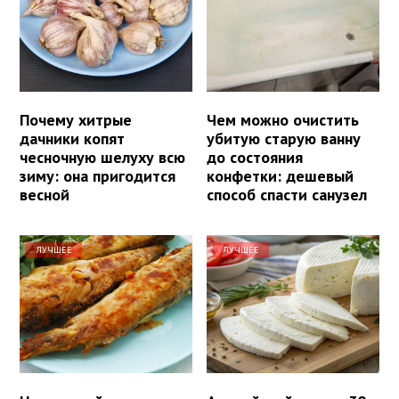
Почему хитрые
Чем можно очистить
дачники копят
убитую старую ванну
чесночную шелуху всю
до состояния
зиму: она пригодится
конфетки: дешевый
весной
способ спасти санузел
ЛУЧШЕЕ
ЛУЧШЕЕ