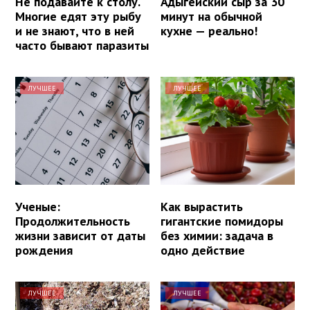
Не подавайте к столу.
Адыгейский сыр за 30
Многие едят эту рыбу
минут на обычной
и не знают, что в ней
кухне — реально!
часто бывают паразиты
ЛУЧШЕЕ
ЛУЧШЕЕ
Ученые:
Как вырастить
Продолжительность
гигантские помидоры
жизни зависит от даты
без химии: задача в
рождения
одно действие
ЛУЧШЕЕ
ЛУЧШЕЕ