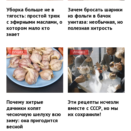
Уборка больше не в
Зачем бросать шарики
тягость: простой трюк
из фольги в бачок
с эфирными маслами, о
унитаза: необычная, но
котором мало кто
полезная хитрость
знает
ЛУЧШЕЕ
ЛУЧШЕЕ
Почему хитрые
Эти рецепты исчезли
дачники копят
вместе с СССР, но мы
чесночную шелуху всю
их сохранили!
зиму: она пригодится
весной