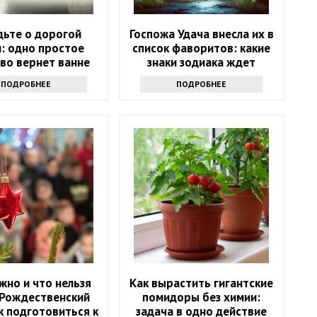
дьте о дорогой
Госпожа Удача внесла их в
: одно простое
список фаворитов: какие
во вернет ванне
знаки зодиака ждет
зну за 10 минут
ошеломительный успех в
ПОДРОБНЕЕ
ПОДРОБНЕЕ
ближайшие 10 дней
жно и что нельзя
Как вырастить гигантские
 Рождественский
помидоры без химии:
ак подготовиться к
задача в одно действие