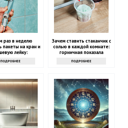
м раз в неделю
Зачем ставить стаканчик с
 пакеты на кран и
солью в каждой комнате:
шевую лейку:
горничная показала
ресный лайфхак
простую хитрость
ПОДРОБНЕЕ
ПОДРОБНЕЕ