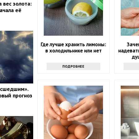
 вес золота:
ачала её
Где лучше хранить лимоны:
Заче
в холодильнике или нет
надевать
ду
инте
ПОДРОБНЕЕ
асшедшим».
овый прогноз