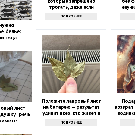
которые запрещено
без ф
трогать, даже если
научи
хочется
приему 
ПОДРОБНЕЕ
 нужно
ое белье:
ни года
Положите лавровый лист
Подар
на батарею — результат
возврат 
ровый лист
удивит всех, кто живет в
зодиак
одушку: речь
квартире
удача в
примете
ПОДРОБНЕЕ