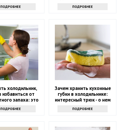
празднику
ПОДРОБНЕЕ
ПОДРОБНЕЕ
ть холодильник,
Зачем хранить кухонные
 избавиться от
губки в холодильнике:
ного запаха: это
интересный трюк - о нем
не уксус
знают только самые
ПОДРОБНЕЕ
ПОДРОБНЕЕ
продвинутые хозяйки