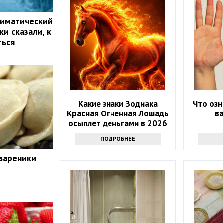
лиматический
и сказали, к
ться
Какие знаки Зодиака
Что озн
Красная Огненная Лошадь
в
осыплет деньгами в 2026
году: 4 баловня Судьбы
ПОДРОБНЕЕ
 вареники