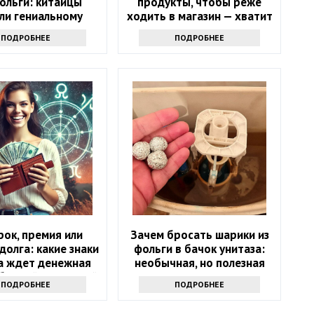
ольги: китайцы
продукты, чтобы реже
ли гениальному
ходить в магазин — хватит
- просто и дешево
надолго
ПОДРОБНЕЕ
ПОДРОБНЕЕ
ок, премия или
Зачем бросать шарики из
долга: какие знаки
фольги в бачок унитаза:
а ждет денежная
необычная, но полезная
 ближайшие 5 дней
хитрость
ПОДРОБНЕЕ
ПОДРОБНЕЕ