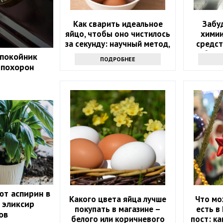
Как сварить идеальное
Забу
яйцо, чтобы оно чистилось
химии
за секунду: научный метод,
средст
основанный на физике
бели
 покойник
ПОДРОБНЕЕ
 похорон
ют аспирин в
Какого цвета яйца лучше
Что мо
 эликсир
покупать в магазине –
есть в
ов
белого или коричневого
пост: к