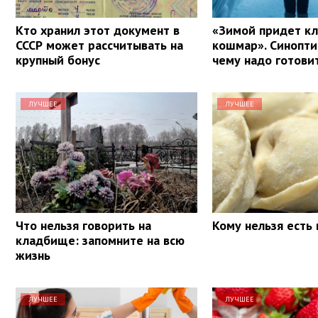
Кто хранил этот документ в
«Зимой придет к
СССР может рассчитывать на
кошмар». Синоптик
крупный бонус
чему надо готови
ЛУЧШЕЕ
ЛУЧШЕЕ
Что нельзя говорить на
Кому нельзя есть
кладбище: запомните на всю
жизнь
ЛУЧШЕЕ
ЛУЧШЕЕ