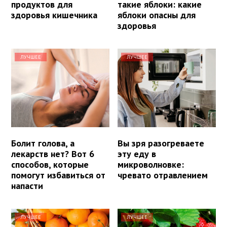
продуктов для
такие яблоки: какие
здоровья кишечника
яблоки опасны для
здоровья
ЛУЧШЕЕ
ЛУЧШЕЕ
Болит голова, а
Вы зря разогреваете
лекарств нет? Вот 6
эту еду в
способов, которые
микроволновке:
помогут избавиться от
чревато отравлением
напасти
ЛУЧШЕЕ
ЛУЧШЕЕ